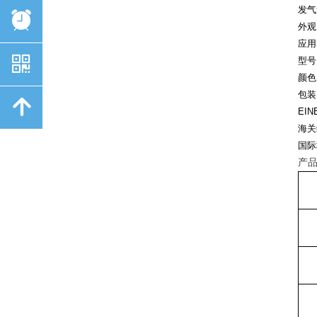
发气
뀥
外观
应用
낃
型号
颜色
包装
녕
EIN
海关
国际
产