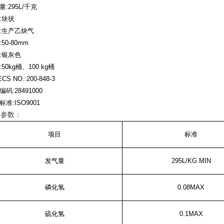
量
:
295L/
千克
:
块状
:
生产乙炔气
:50-80mm
:
银灰色
:50
kg
桶、
100 kg
桶
ECS NO.:200-848-3
编码
:28491000
标准
:ISO9001
品参数：
项目
标准
发气量
295L/KG MIN
磷化氢
0.08MAX
硫化氢
0.1MAX