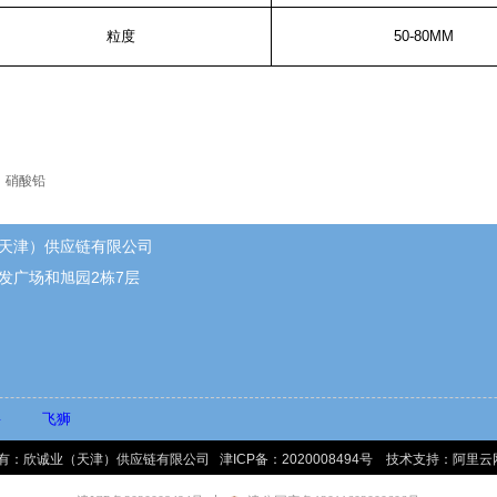
粒度
50-80MM
：
硝酸铅
天津）供应链有限公司
发广场和旭园2栋7层
哆
飞狮
有：欣诚业（天津）供应链有限公司 津ICP备：2020008494号 技术支持：阿里云