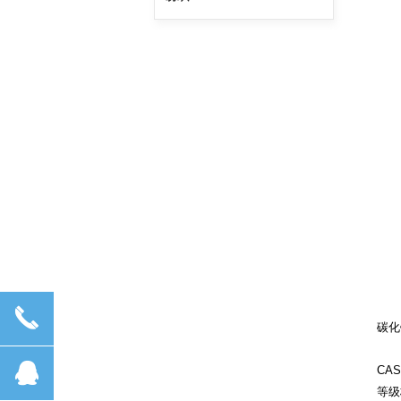
끅
碳化
뀩
CAS 
等级