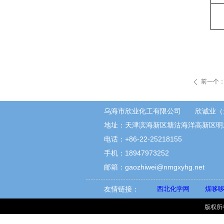
前一个
ꄴ
乌海市欣业化工有限公司 欣诚业（
地址：天津滨海新区塘沽海洋高新区明
电话：+86-22-25218155
手机：18947973252
邮箱：gaozhiwei@nmgxyhg.net
友情链接：
西北化学网
煤哆
版权所