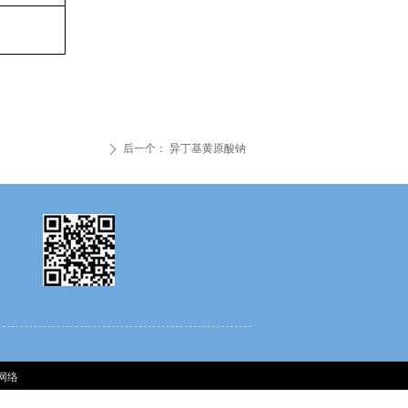
后一个：
异丁基黄原酸钠
ꄲ
网络